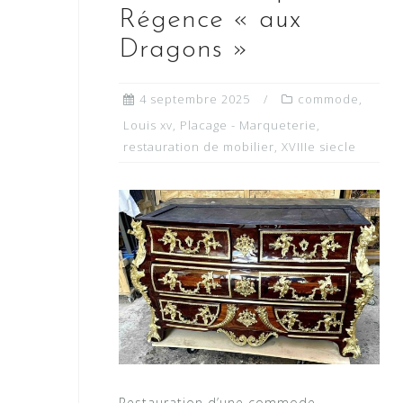
Régence « aux
Dragons »
4 septembre 2025
commode
,
Louis xv
,
Placage - Marqueterie
,
restauration de mobilier
,
XVIIIe siecle
Restauration d’une commode