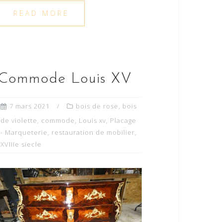
READ MORE
Commode Louis XV
7 mars 2021
bois de rose
,
bois
de violette
,
commode
,
Louis xv
,
Placage
- Marqueterie
,
restauration de mobilier
,
XVIIIe siecle