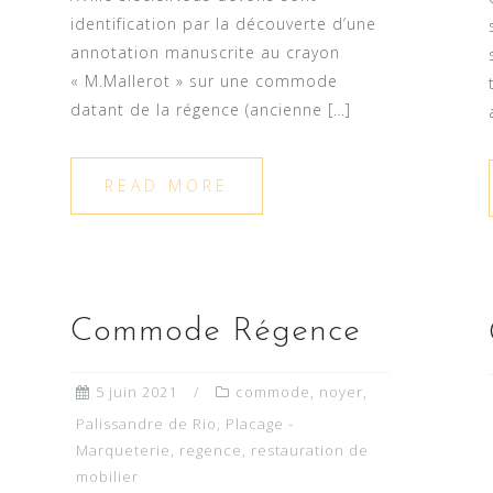
identification par la découverte d’une
annotation manuscrite au crayon
« M.Mallerot » sur une commode
datant de la régence (ancienne […]
READ MORE
Commode Régence
5 juin 2021
commode
,
noyer
,
Palissandre de Rio
,
Placage -
Marqueterie
,
regence
,
restauration de
mobilier