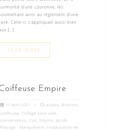
surmonté d’une couronne, les
soumettant ainsi au règlement d’une
taxe. Celle-ci s’appliquait aussi bien
aux […]
READ MORE
Coiffeuse Empire
11 avril 2021
acajou
,
Bronzes
,
coiffeuse
,
Collage sous vide
,
conservation
,
Cuir
,
Empire
,
Jacob
,
Placage - Marqueterie
,
restauration de