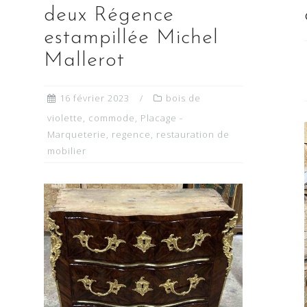
deux Régence
estampillée Michel
Mallerot
16 février 2023
bois de
violette
,
commode
,
Placage -
Marqueterie
,
regence
,
restauration de
mobilier