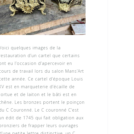
Voici quelques images de la
restauration d’un cartel que certains
ont eu l’occasion d’apercevoir en
cours de travail lors du salon Mans’Art
cette année. Ce cartel d’époque Louis
XV est en marqueterie d’écaille de
tortue et de laiton et le bâti est en
chêne. Les bronzes portent le poinçon
du C Couronné. Le C couronné C’est
un édit de 1745 qui fait obligation aux
bronziers de frapper leurs ouvrages
d’une petite lettre distinctive, un C