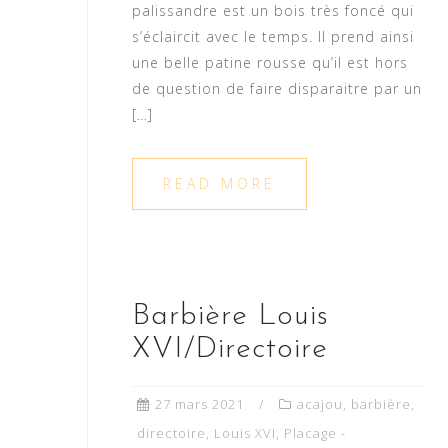
palissandre est un bois très foncé qui
s’éclaircit avec le temps. Il prend ainsi
une belle patine rousse qu’il est hors
de question de faire disparaitre par un
[…]
READ MORE
Barbière Louis
XVI/Directoire
27 mars 2021
acajou
,
barbière
,
directoire
,
Louis XVI
,
Placage -