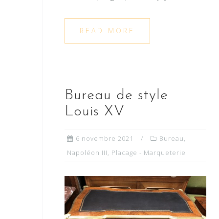
READ MORE
Bureau de style
Louis XV
6 novembre 2021
Bureau
,
Napoléon III
,
Placage - Marqueterie