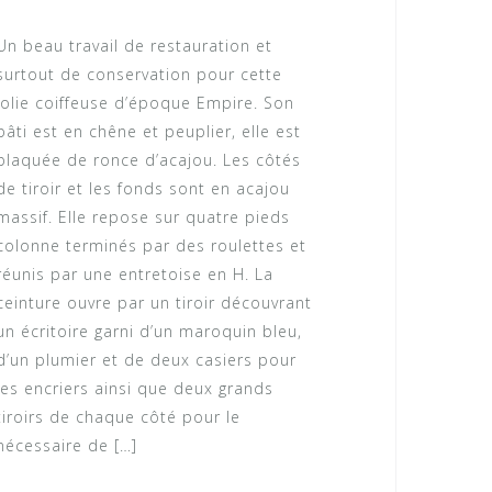
Un beau travail de restauration et
surtout de conservation pour cette
jolie coiffeuse d’époque Empire. Son
bâti est en chêne et peuplier, elle est
plaquée de ronce d’acajou. Les côtés
de tiroir et les fonds sont en acajou
massif. Elle repose sur quatre pieds
colonne terminés par des roulettes et
réunis par une entretoise en H. La
ceinture ouvre par un tiroir découvrant
un écritoire garni d’un maroquin bleu,
d’un plumier et de deux casiers pour
les encriers ainsi que deux grands
tiroirs de chaque côté pour le
nécessaire de […]