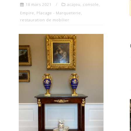
18 mars 2021
acajou
,
console
,
Empire
,
Placage - Marqueterie
,
restauration de mobilier