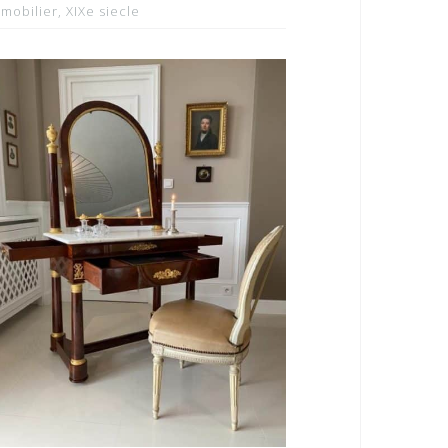
mobilier
,
XIXe siecle