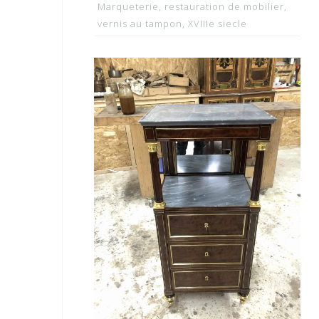
Marqueterie
,
restauration de mobilier
,
vernis au tampon
,
XVIIIe siecle