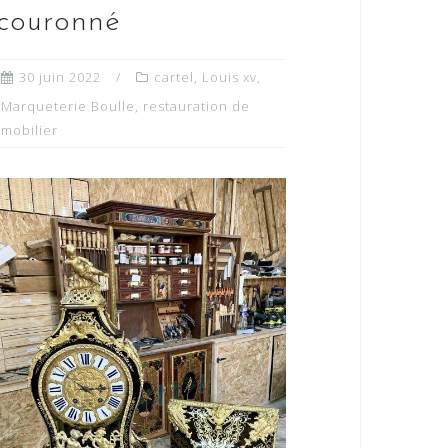
couronné
30 juin 2022
cartel
,
Louis xv
,
Marqueterie Boulle
,
restauration de
mobilier