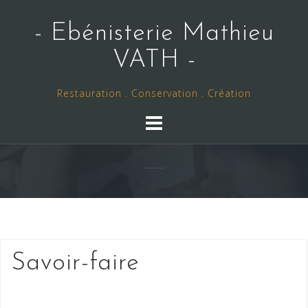
Skip
to
- Ebénisterie Mathieu
content
VATH -
Restauration . Conservation . Création
Savoir-faire