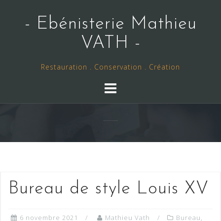
Skip
to
- Ebénisterie Mathieu
content
VATH -
Restauration . Conservation . Création
Bureau de style Louis XV
6 novembre 2021
Mathieu Vath
Bureau
,