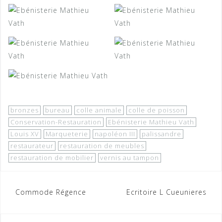
bronzes
bureau
colle animale
colle de poisson
Conservation-Restauration
Ebénisterie Mathieu Vath
Louis XV
Marqueterie
napoléon III
palissandre
restaurateur
restauration de meubles
restauration de mobilier
vernis au tampon
Navigation
Commode Régence
Ecritoire L Cueunieres
de