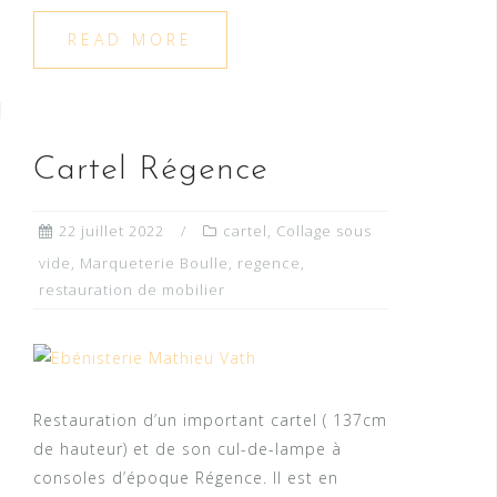
READ MORE
Cartel Régence
22 juillet 2022
cartel
,
Collage sous
vide
,
Marqueterie Boulle
,
regence
,
restauration de mobilier
Restauration d’un important cartel ( 137cm
de hauteur) et de son cul-de-lampe à
consoles d’époque Régence. Il est en