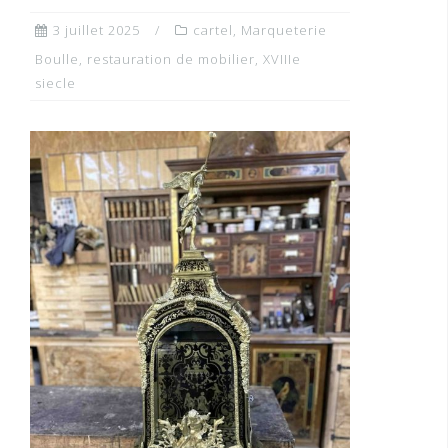
3 juillet 2025
cartel
,
Marqueterie
Boulle
,
restauration de mobilier
,
XVIIIe
siecle