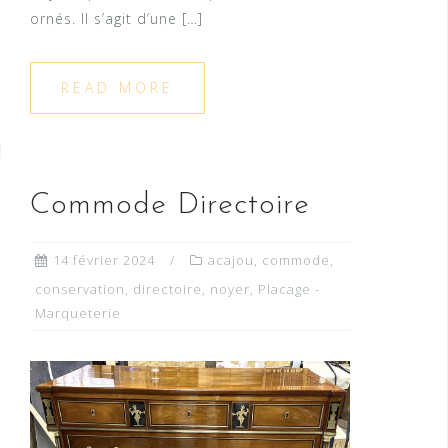
ornés. Il s’agit d’une […]
READ MORE
Commode Directoire
14 février 2024
acajou
,
commode
,
conservation
,
directoire
,
noyer
,
Placage -
Marqueterie