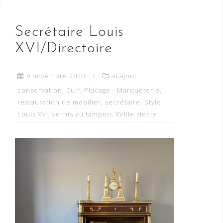
Secrétaire Louis
XVI/Directoire
9 novembre 2020
acajou
,
conservation
,
Cuir
,
Placage - Marqueterie
,
restauration de mobilier
,
secrétaire
,
Style
Louis XVI
,
vernis au tampon
,
XVIIIe siecle