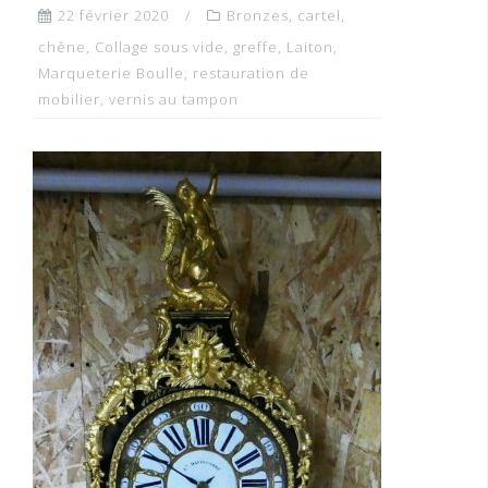
22 février 2020
Bronzes
,
cartel
,
chêne
,
Collage sous vide
,
greffe
,
Laiton
,
Marqueterie Boulle
,
restauration de
mobilier
,
vernis au tampon