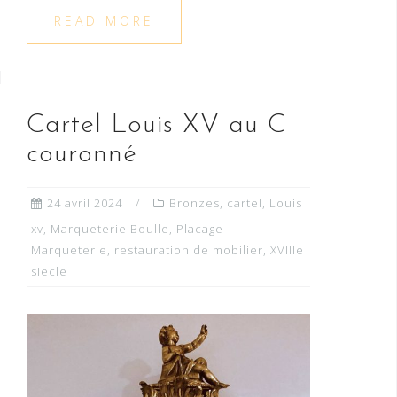
READ MORE
Cartel Louis XV au C
couronné
24 avril 2024
Bronzes
,
cartel
,
Louis
xv
,
Marqueterie Boulle
,
Placage -
Marqueterie
,
restauration de mobilier
,
XVIIIe
siecle