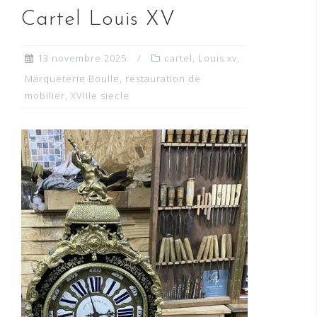
Cartel Louis XV
13 novembre 2025
cartel
,
Louis xv
,
Marqueterie Boulle
,
restauration de
mobilier
,
XVIIIe siecle