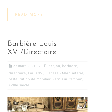
READ MORE
Barbière Louis
XVI/Directoire
27 mars 2021
acajou
,
barbière
,
directoire
,
Louis XVI
,
Placage - Marqueterie
,
restauration de mobilier
,
vernis au tampon
,
XVIIIe siecle