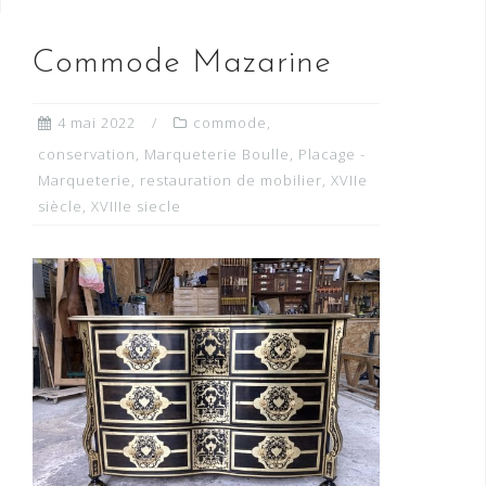
Commode Mazarine
4 mai 2022
commode
,
conservation
,
Marqueterie Boulle
,
Placage -
Marqueterie
,
restauration de mobilier
,
XVIIe
siècle
,
XVIIIe siecle