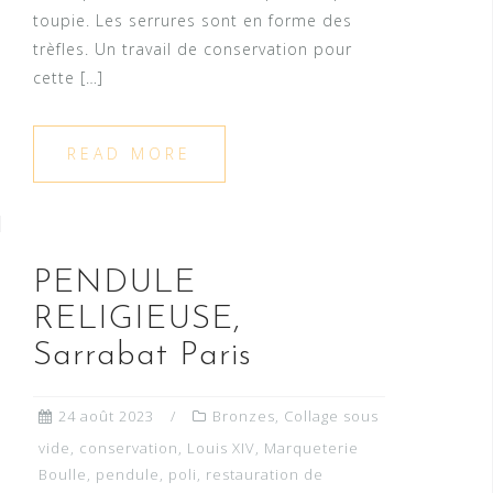
toupie. Les serrures sont en forme des
trèfles. Un travail de conservation pour
cette […]
READ MORE
PENDULE
RELIGIEUSE,
Sarrabat Paris
24 août 2023
Bronzes
,
Collage sous
vide
,
conservation
,
Louis XIV
,
Marqueterie
Boulle
,
pendule
,
poli
,
restauration de