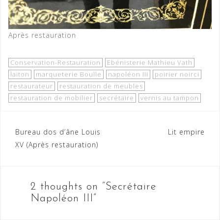
Après restauration
Conservation-Restauration
Ebénisterie Mathieu Vath
laiton
marqueterie Boulle
napoléon III
poirier noirci
restaurateur
restauration de meubles
restauration de mobilier
secrétaire
vernis au tampon
Navigation
Bureau dos d’âne Louis
Lit empire
XV (Après restauration)
de
l’article
2 thoughts on “
Secrétaire
Napoléon III
”