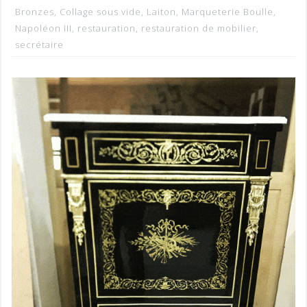
Bronzes
,
Collage sous vide
,
Laiton
,
Marqueterie Boulle
,
Napoléon III
,
restauration
,
restauration de mobilier
,
secrétaire