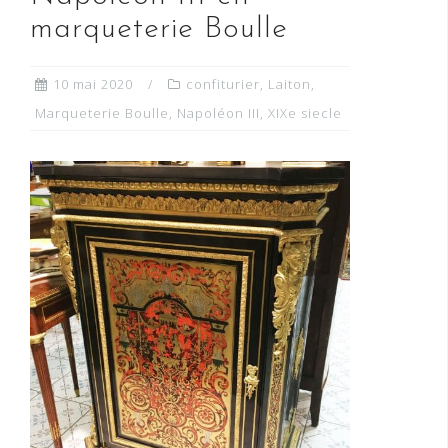
marqueterie Boulle
10 mai 2020
confiturier
,
Laiton
,
Marqueterie Boulle
,
Napoléon III
,
XIXe siecle