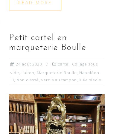
READ MORE
Petit cartel en
marqueterie Boulle
24 août 2020
cartel
,
Collage sous
vide
,
Laiton
,
Marqueterie Boulle
,
Napoléon
III
,
Non classé
,
vernis au tampon
,
XIXe siecle