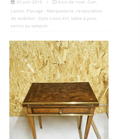
30 juin 2019
bois de rose
,
Cuir
,
Laiton
,
Placage - Marqueterie
,
restauration
de mobilier
,
Style Louis XVI
,
table à jeux
,
vernis au tampon