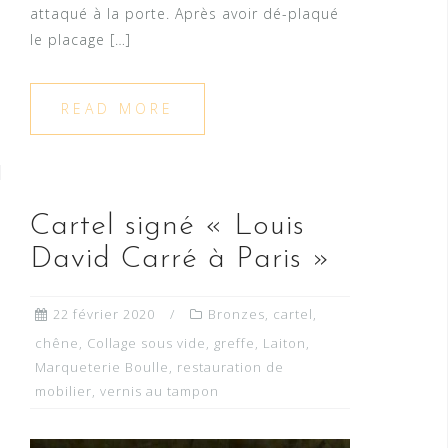
attaqué à la porte. Après avoir dé-plaqué
le placage […]
READ MORE
Cartel signé « Louis
David Carré à Paris »
22 février 2020
Bronzes
,
cartel
,
chêne
,
Collage sous vide
,
greffe
,
Laiton
,
Marqueterie Boulle
,
restauration de
mobilier
,
vernis au tampon