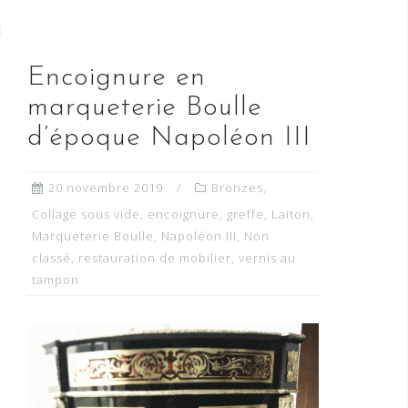
Encoignure en
marqueterie Boulle
d’époque Napoléon III
20 novembre 2019
Bronzes
,
Collage sous vide
,
encoignure
,
greffe
,
Laiton
,
Marqueterie Boulle
,
Napoléon III
,
Non
classé
,
restauration de mobilier
,
vernis au
tampon