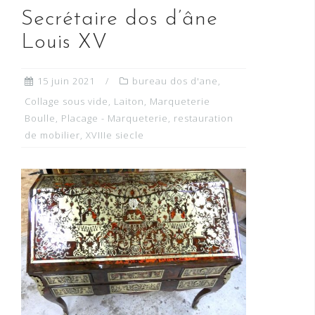
Secrétaire dos d’âne
Louis XV
15 juin 2021
bureau dos d'ane
,
Collage sous vide
,
Laiton
,
Marqueterie
Boulle
,
Placage - Marqueterie
,
restauration
de mobilier
,
XVIIIe siecle