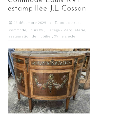
Commode Louis XVI
estampillée J.L Cosson
23 décembre 2025
bois de rose
,
commode
,
Louis XVI
,
Placage - Marqueterie
,
restauration de mobilier
,
XVIIIe siecle