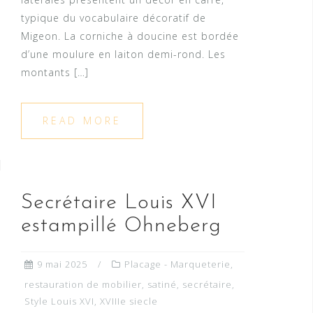
typique du vocabulaire décoratif de
Migeon. La corniche à doucine est bordée
d’une moulure en laiton demi-rond. Les
montants […]
READ MORE
Secrétaire Louis XVI
estampillé Ohneberg
9 mai 2025
Placage - Marqueterie
,
restauration de mobilier
,
satiné
,
secrétaire
,
Style Louis XVI
,
XVIIIe siecle