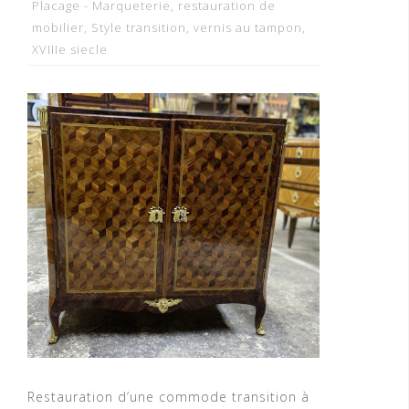
Placage - Marqueterie
,
restauration de
mobilier
,
Style transition
,
vernis au tampon
,
XVIIIe siecle
Restauration d’une commode transition à