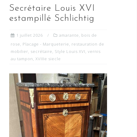
Secrétaire Louis XVI
estampillé Schlichtig
1 juillet 2026
amarante
,
bois de
rose
,
Placage - Marqueterie
,
restauration de
mobilier
,
secrétaire
,
Style Louis XVI
,
vernis
au tampon
,
XVIIIe siecle