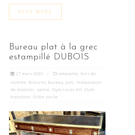
READ MORE
Bureau plat à la grec
estampillé DUBOIS
27 mars 2025
amarante
,
bois de
violette
,
Bronzes
,
Bureau
,
poli
,
restauration
de mobilier
,
satiné
,
Style Louis XVI
,
Style
transition
,
XVIIIe siecle