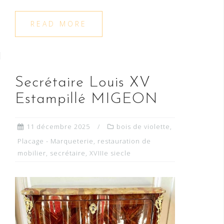
READ MORE
Secrétaire Louis XV
Estampillé MIGEON
11 décembre 2025
bois de violette
,
Placage - Marqueterie
,
restauration de
mobilier
,
secrétaire
,
XVIIIe siecle