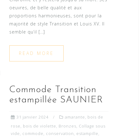
oeuvres, de belle qualité et aux
proportions harmonieuses, sont pour la
majorité de style Transition et Louis XV. Il
semble qu’il […]
READ MORE
Commode Transition
estampillée SAUNIER
31 janvier 2024
amarante
,
bois de
rose
,
bois de violette
,
Bronzes
,
Collage sous
vide
,
commode
,
conservation
,
estampille
,