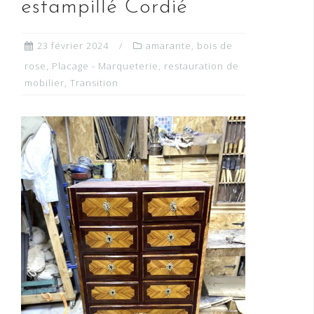
estampillé Cordié
23 février 2024
amarante
,
bois de
rose
,
Placage - Marqueterie
,
restauration de
mobilier
,
Transition