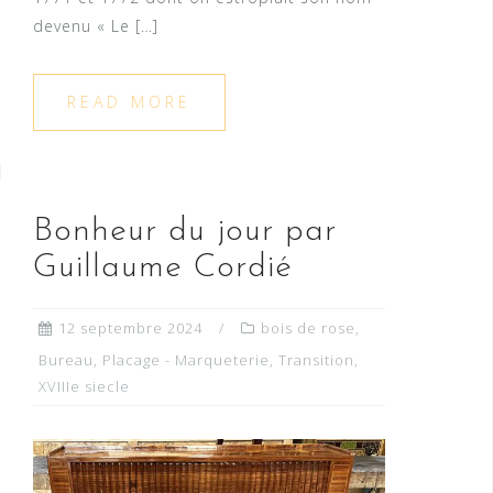
devenu « Le […]
READ MORE
Bonheur du jour par
Guillaume Cordié
12 septembre 2024
bois de rose
,
Bureau
,
Placage - Marqueterie
,
Transition
,
XVIIIe siecle