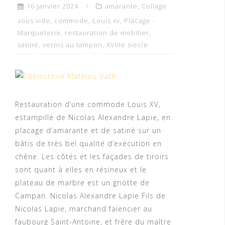
16 janvier 2024
amarante
,
Collage
sous vide
,
commode
,
Louis xv
,
Placage -
Marqueterie
,
restauration de mobilier
,
satiné
,
vernis au tampon
,
XVIIIe siecle
Restauration d’une commode Louis XV,
estampillé de Nicolas Alexandre Lapie, en
placage d’amarante et de satiné sur un
bâtis de très bel qualité d’exécution en
chêne. Les côtés et les façades de tiroirs
sont quant à elles en résineux et le
plateau de marbre est un griotte de
Campan. Nicolas Alexandre Lapie Fils de
Nicolas Lapie, marchand faïencier au
faubourg Saint-Antoine, et frère du maître