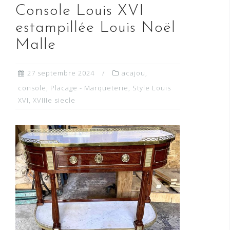
Console Louis XVI
estampillée Louis Noël
Malle
27 septembre 2024
acajou
,
console
,
Placage - Marqueterie
,
Style Louis
XVI
,
XVIIIe siecle