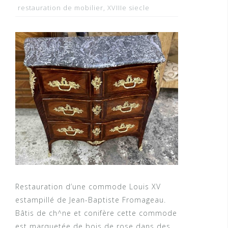
restauration de mobilier
,
XVIIIe siecle
Restauration d’une commode Louis XV
estampillé de Jean-Baptiste Fromageau.
Bâtis de ch^ne et conifère cette commode
est marquetée de bois de rose dans des