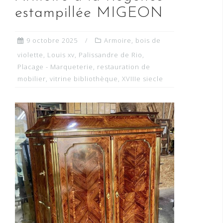
estampillée MIGEON
9 octobre 2025
Armoire
,
bois de
violette
,
Louis xv
,
Palissandre de Rio
,
Placage - Marqueterie
,
restauration de
mobilier
,
vitrine bibliothèque
,
XVIIIe siecle