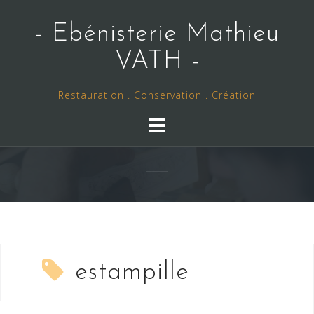
Skip
to
- Ebénisterie Mathieu
content
VATH -
Restauration . Conservation . Création
estampille