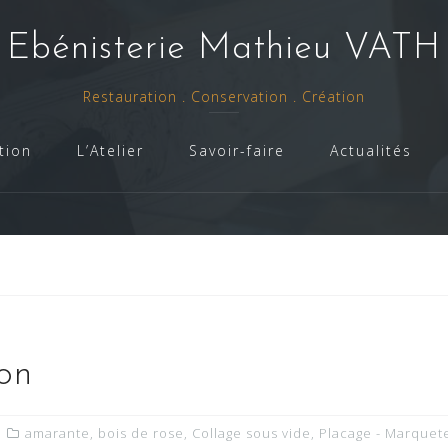
- Ebénisterie Mathieu VATH 
Restauration . Conservation . Création
tion
L’Atelier
Savoir-faire
Actualités
ion
amarante
,
bois de rose
,
Collage sous vide
,
Placage - Marquet