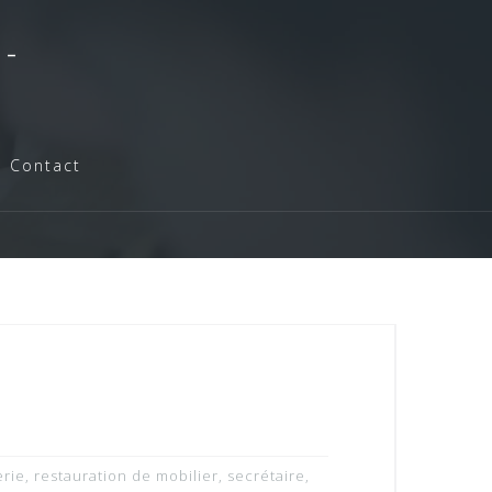
-
Contact
erie
,
restauration de mobilier
,
secrétaire
,