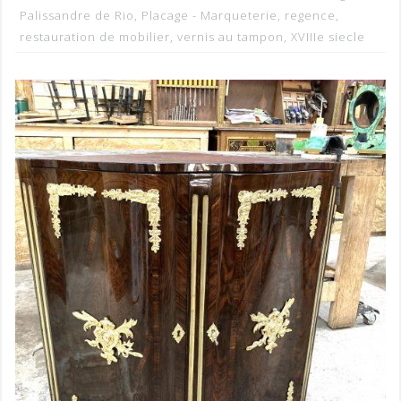
Palissandre de Rio
,
Placage - Marqueterie
,
regence
,
restauration de mobilier
,
vernis au tampon
,
XVIIIe siecle