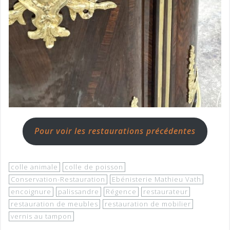
Pour voir les restaurations précédentes
colle animale
colle de poisson
Conservation-Restauration
Ebénisterie Mathieu Vath
encoignure
palissandre
Régence
restaurateur
restauration de meubles
restauration de mobilier
vernis au tampon