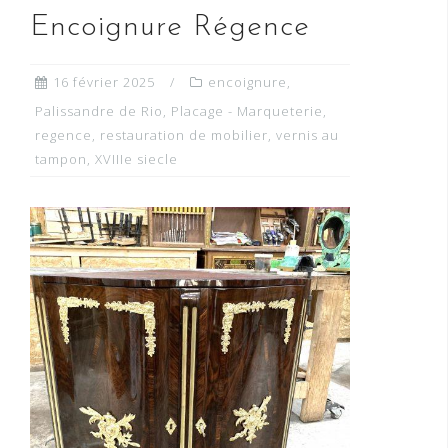
Encoignure Régence
16 février 2025
encoignure
,
Palissandre de Rio
,
Placage - Marqueterie
,
regence
,
restauration de mobilier
,
vernis au
tampon
,
XVIIIe siecle