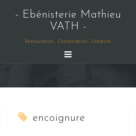
Skip
to
- Ebénisterie Mathieu
content
VATH -
Restauration . Conservation . Création
encoignure