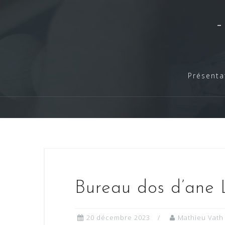
Skip
to
content
Présenta
Bureau dos d’ane 
20 décembre 2023
Mathieu Vath