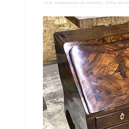
scié
,
restauration de mobilier
,
XVIIIe siecl