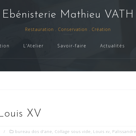
- Ebénisterie Mathieu VATH 
Restauration . Conservation . Création
tion
L’Atelier
Savoir-faire
Actualités
Louis XV
bureau dos d'ane
,
Collage sous vide
,
Louis xv
,
Palissandr