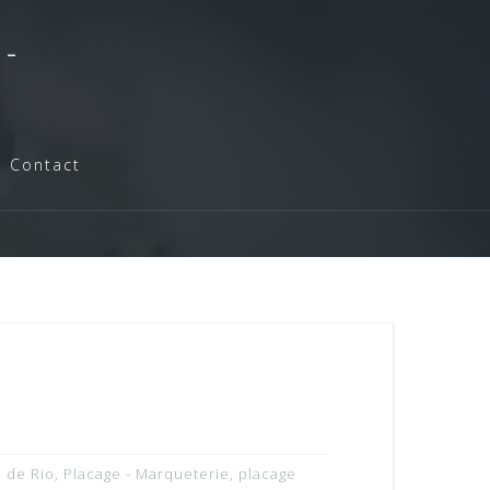
-
Contact
e de Rio
,
Placage - Marqueterie
,
placage