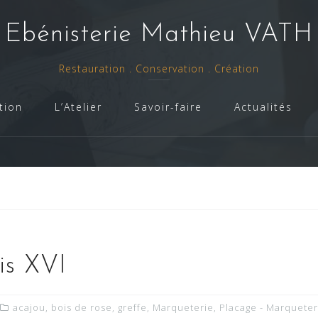
- Ebénisterie Mathieu VATH 
Restauration . Conservation . Création
tion
L’Atelier
Savoir-faire
Actualités
is XVI
acajou
,
bois de rose
,
greffe
,
Marqueterie
,
Placage - Marqueter