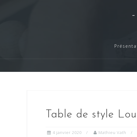
Skip
to
content
Présenta
Table de style Lou
4 janvier 2020
Mathieu Vath