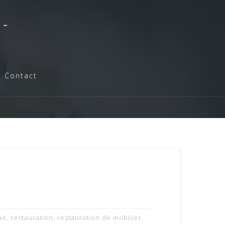
-
Contact
ie
,
restauration
,
restauration de mobilier
,