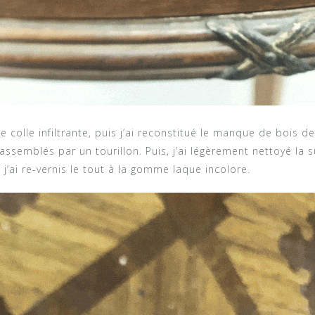
e colle infiltrante, puis j’ai reconstitué le manque de bois de
assemblés par un tourillon. Puis, j’ai légèrement nettoyé la 
j’ai re-vernis le tout à la gomme laque incolore.