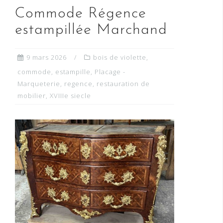
Commode Régence
estampillée Marchand
9 mars 2026
bois de violette
,
commode
,
estampille
,
Placage -
Marqueterie
,
regence
,
restauration de
mobilier
,
XVIIIe siecle