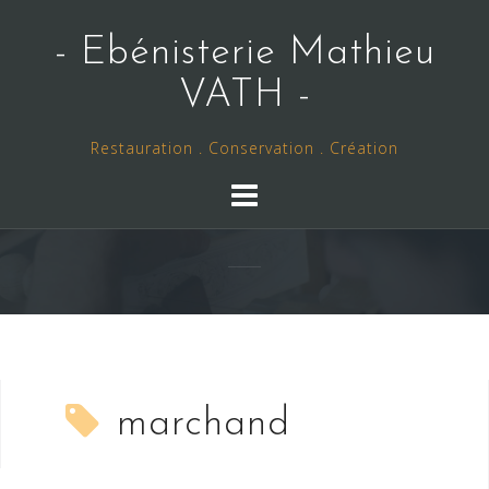
Skip
to
- Ebénisterie Mathieu
content
VATH -
Restauration . Conservation . Création
marchand