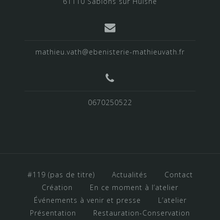
61110 Sablons sur Huisne
mathieu.vath@ebenisterie-mathieuvath.fr
0670250522
#119 (pas de titre)
Actualités
Contact
Création
En ce moment à l’atelier
Événements à venir et presse
L’atelier
Présentation
Restauration-Conservation