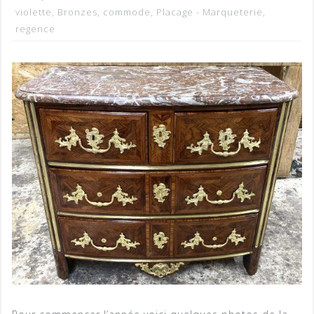
violette
,
Bronzes
,
commode
,
Placage - Marqueterie
,
regence