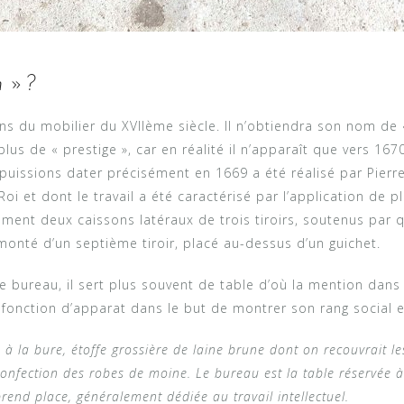
n »?
ns du mobilier du XVIIème siècle. Il n’obtiendra son nom de 
lus de « prestige », car en réalité il n’apparaît que vers 167
uissions dater précisément en 1669 a été réalisé par Pierre
oi et dont le travail a été caractérisé par l’application de 
alement deux caissons latéraux de trois tiroirs, soutenus par
monté d’un septième tiroir, placé au-dessus d’un guichet.
de bureau, il sert plus souvent de table d’où la mention dans
 fonction d’apparat dans le but de montrer son rang social e
à la bure, étoffe grossière de laine brune dont on recouvrait le
confection des robes de moine. Le bureau est la table réservée à 
rend place, généralement dédiée au travail intellectuel.