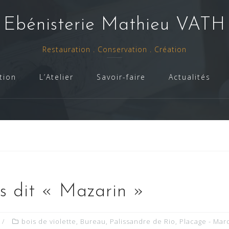
- Ebénisterie Mathieu VATH 
Restauration . Conservation . Création
tion
L’Atelier
Savoir-faire
Actualités
ds dit « Mazarin »
bois de violette
,
Bureau
,
Palissandre de Rio
,
Placage - Mar