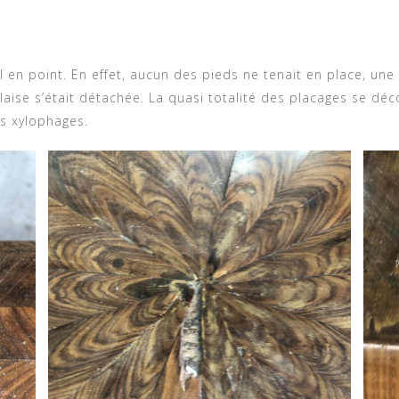
 mal en point. En effet, aucun des pieds ne tenait en place, un
alaise s’était détachée. La quasi totalité des placages se déco
es xylophages.