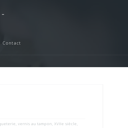
-
Contact
queterie
,
vernis au tampon
,
XVIIe siècle
,