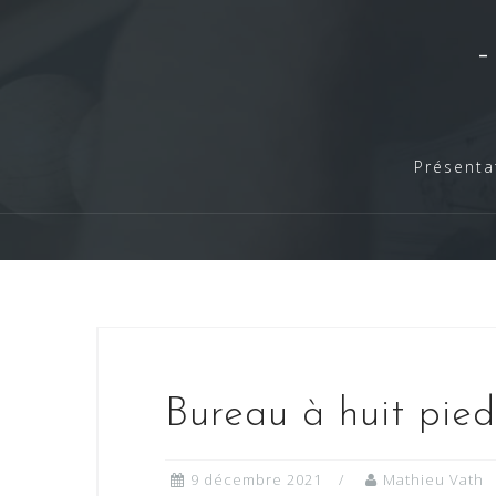
Skip
to
content
Présenta
Bureau à huit pie
9 décembre 2021
Mathieu Vath