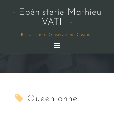
Skip
to
- Ebénisterie Mathieu
content
VATH -
Restauration . Conservation . Création
Queen anne