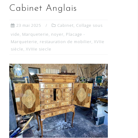
Cabinet Anglais
23 mai 2025
Cabinet
,
Collage sous
vide
,
Marqueterie
,
noyer
,
Placage -
Marqueterie
,
restauration de mobilier
,
XVIIe
siècle
,
XVIIIe siecle