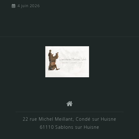
4 juin 2026
22 rue Michel Meillant, Condé sur Huisne
61110 Sablons sur Huisne