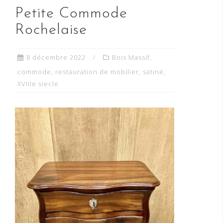
Petite Commode
Rochelaise
8 décembre 2022
Bois Massif
,
commode
,
restauration de mobilier
,
satiné
,
XVIIIe siecle