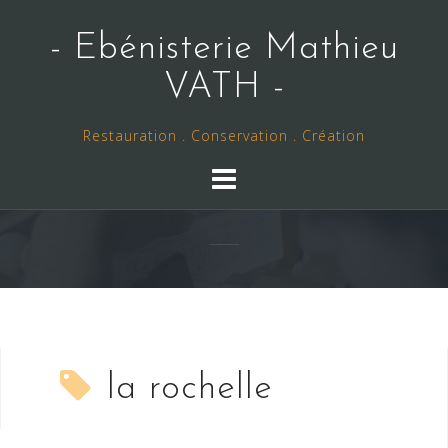
Skip
to
- Ebénisterie Mathieu
content
VATH -
Restauration . Conservation . Création
la rochelle