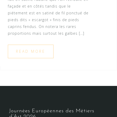
façade et en côtés tandis que le
piétement est en satiné de fil ponctué de
pieds dits « escargot » finis de pieds
caprins fendus. On notera les rares
proportions mais surtout les galbes […]
READ MORE
Journées Européennes des Métiers
d’Art 2026