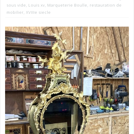
sous vide
,
Louis xv
,
Marqueterie Boulle
,
restauration de
mobilier
,
XVIIIe siecle