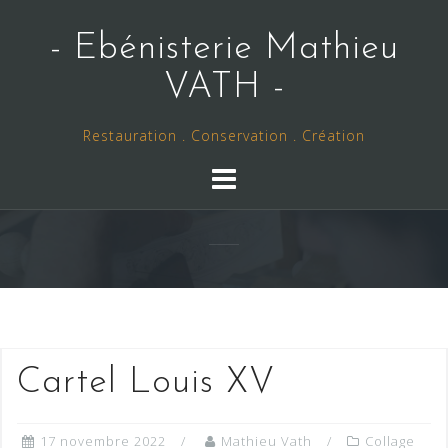
Skip
to
- Ebénisterie Mathieu
content
VATH -
Restauration . Conservation . Création
Cartel Louis XV
17 novembre 2022
Mathieu Vath
Collage