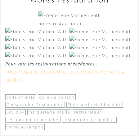
Après restauration
après restauration
Pour voir les restaurations précédentes
:
https://ebenisterie-mathieuvath.fr/en-ce-moment-a-
latelier/
colle animale
colle de poisson
Conservation-Restauration
Ebénisterie Mathieu Vath
Louis XV
marqueterie Boulle
restaurateur
restauration de meubles
restauration de mobilier
vernis au tampon