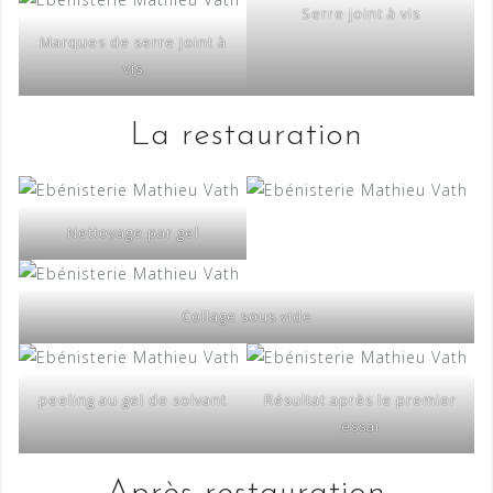
Serre joint à vis
Marques de serre joint à
vis
La restauration
Nettoyage par gel
Collage sous vide
peeling au gel de solvant
Résultat après le premier
essai