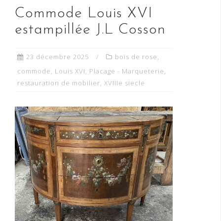
Commode Louis XVI
estampillée J.L Cosson
23 décembre 2025
bois de rose
,
commode
,
Louis XVI
,
Placage - Marqueterie
,
restauration de mobilier
,
XVIIIe siecle