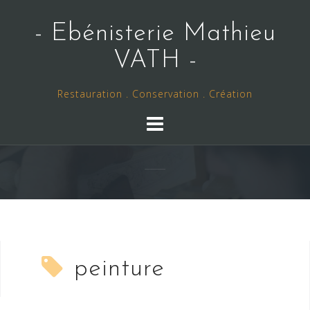
Skip
to
- Ebénisterie Mathieu
content
VATH -
Restauration . Conservation . Création
peinture