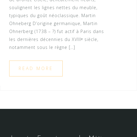
soulignent les lignes nettes du meuble,
typiques du goût néoclassique. Martin
Ohneberg D’origine germanique, Martin
Ohnerberg (1738 – ?) fut actif à Paris dans
les dernières décennies du XVIIIᵉ siècle,
notamment sous le règne […]
READ MORE