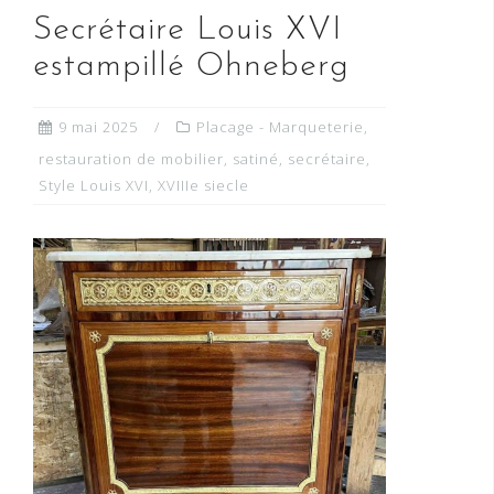
Secrétaire Louis XVI
estampillé Ohneberg
9 mai 2025
Placage - Marqueterie
,
restauration de mobilier
,
satiné
,
secrétaire
,
Style Louis XVI
,
XVIIIe siecle