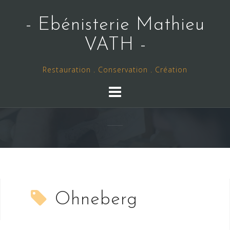
Skip
to
- Ebénisterie Mathieu
content
VATH -
Restauration . Conservation . Création
Ohneberg