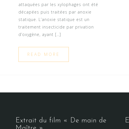
attaquées par les xylophages ont été
décapées puis traitées par anoxie
statique. L’anoxie statique est un
traitement insecticide par privation
d’oxygène, ayant […]
READ MORE
Extrait du film « De main de
E
Maître »