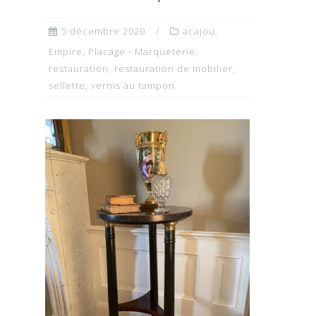
5 décembre 2020
acajou
,
Empire
,
Placage - Marqueterie
,
restauration
,
restauration de mobilier
,
sellette
,
vernis au tampon