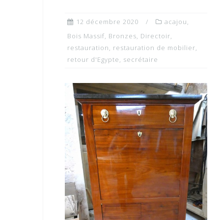
12 décembre 2020
acajou
,
Bois Massif
,
Bronzes
,
Directoir
,
restauration
,
restauration de mobilier
,
retour d'Egypte
,
secrétaire