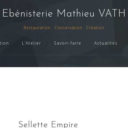
- Ebénisterie Mathieu VATH 
Restauration . Conservation . Création
tion
L’Atelier
Savoir-faire
Actualités
Sellette Empire