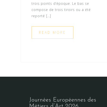
trois points d’époque. Le bas se
compose de trois tiroirs ou a été
reporté […]
READ MORE
Journées Européennes des
Métiers d’Art 2026