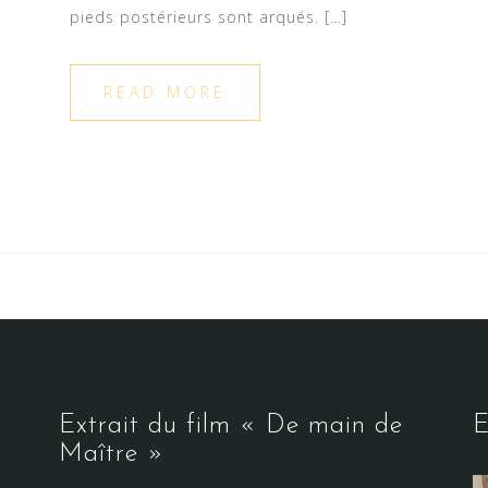
pieds postérieurs sont arqués. […]
READ MORE
Extrait du film « De main de
E
Maître »