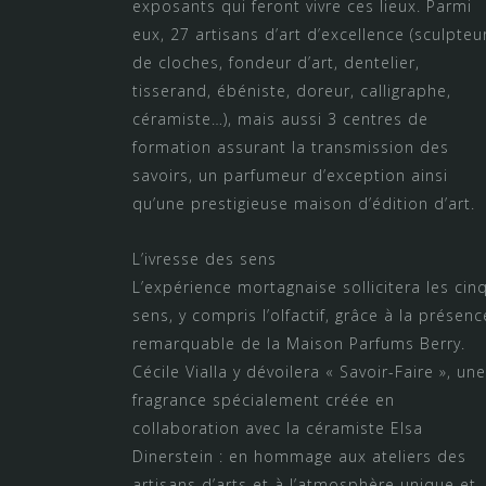
exposants qui feront vivre ces lieux. Parmi
eux, 27 artisans d’art d’excellence (sculpteu
de cloches, fondeur d’art, dentelier,
tisserand, ébéniste, doreur, calligraphe,
céramiste…), mais aussi 3 centres de
formation assurant la transmission des
savoirs, un parfumeur d’exception ainsi
qu’une prestigieuse maison d’édition d’art.
L’ivresse des sens
L’expérience mortagnaise sollicitera les cin
sens, y compris l’olfactif, grâce à la présenc
remarquable de la Maison Parfums Berry.
Cécile Vialla y dévoilera « Savoir-Faire », une
fragrance spécialement créée en
collaboration avec la céramiste Elsa
Dinerstein : en hommage aux ateliers des
artisans d’arts et à l’atmosphère unique et