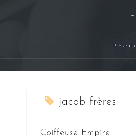
Skip
to
content
Présenta
jacob frères
Coiffeuse Empire