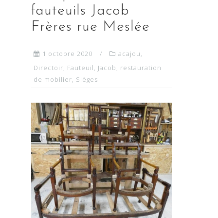
fauteuils Jacob
Frères rue Meslée
1 octobre 2020
acajou
,
Directoir
,
Fauteuil
,
Jacob
,
restauration
de mobilier
,
Sièges