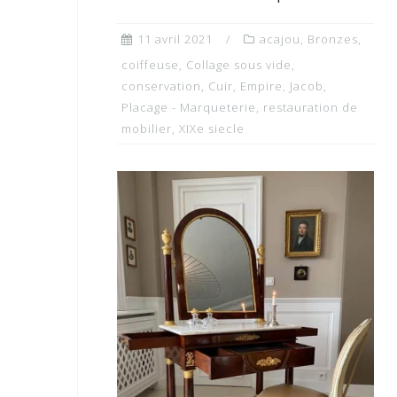
11 avril 2021
acajou
,
Bronzes
,
coiffeuse
,
Collage sous vide
,
conservation
,
Cuir
,
Empire
,
Jacob
,
Placage - Marqueterie
,
restauration de
mobilier
,
XIXe siecle