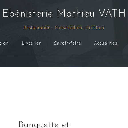
- Ebénisterie Mathieu VATH 
Restauration . Conservation . Création
tion
L’Atelier
Savoir-faire
Actualités
Banquette et