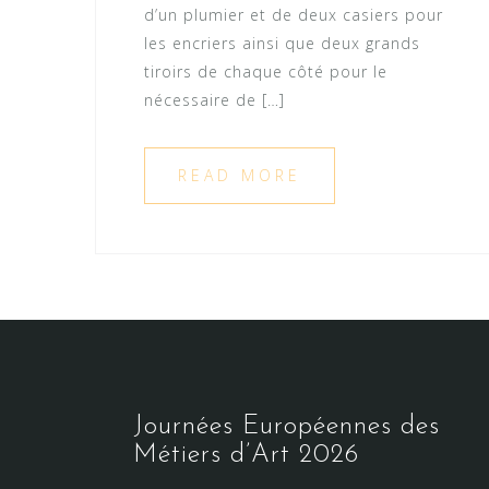
d’un plumier et de deux casiers pour
les encriers ainsi que deux grands
tiroirs de chaque côté pour le
nécessaire de […]
READ MORE
Journées Européennes des
Métiers d’Art 2026