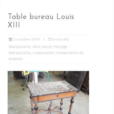
Table bureau Louis
XIII
2 octobre 2019
Louis XIII
,
Marqueterie
,
Non classé
,
Placage -
Marqueterie
,
restauration
,
restauration de
mobilier