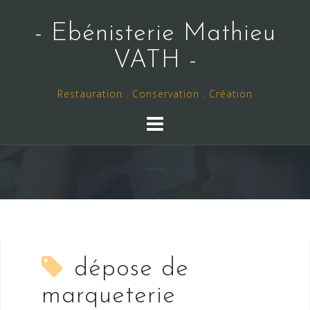
Skip
to
- Ebénisterie Mathieu
content
VATH -
Restauration . Conservation . Création
dépose de
marqueterie