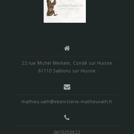
22 rue Michel Meillant, Condé sur Huisne
61110 Sablons sur Huisne
mathieu.vath@ebenisterie-mathieuvath.fr
0670250522