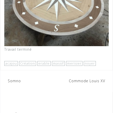
Travail terminé
acajou
Création
erable
massif
merisier
noyer
Navigation
Somno
Commode Louis XV
de
l’article