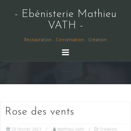
Skip
to
- Ebénisterie Mathieu
content
VATH -
Restauration . Conservation . Création
Rose des vents
23 février 2021
Mathieu Vath
Création
,