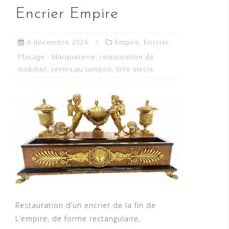
Encrier Empire
6 décembre 2024
Empire
,
Encrier
,
Placage - Marqueterie
,
restauration de
mobilier
,
vernis au tampon
,
XIXe siecle
Restauration d’un encrier de la fin de
L’empire, de forme rectangulaire,