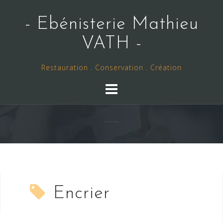
Skip
to
- Ebénisterie Mathieu
content
VATH -
Restauration . Conservation . Création
Encrier