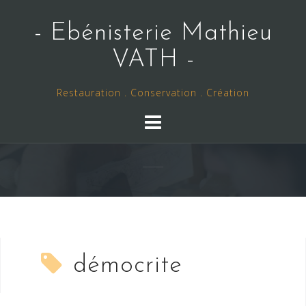
Skip
to
- Ebénisterie Mathieu
content
VATH -
Restauration . Conservation . Création
démocrite