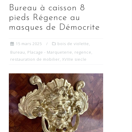
Bureau à caisson 8
pieds Régence au
masques de Démocrite
15 mars 2025
bois de violette
,
Bureau
,
Placage - Marqueterie
,
regence
,
restauration de mobilier
,
XVIIIe siecle