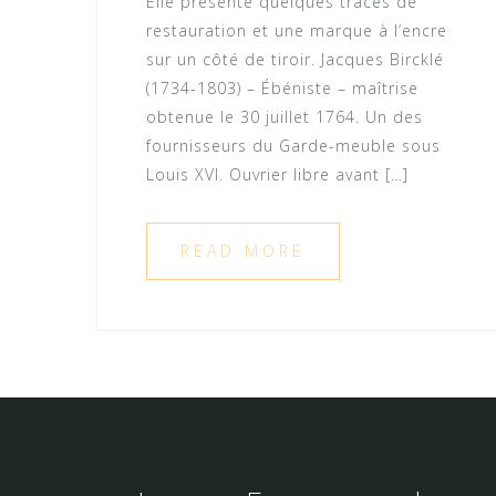
Elle présente quelques traces de
restauration et une marque à l’encre
sur un côté de tiroir. Jacques Bircklé
(1734-1803) – Ébéniste – maîtrise
obtenue le 30 juillet 1764. Un des
fournisseurs du Garde-meuble sous
Louis XVI. Ouvrier libre avant […]
READ MORE