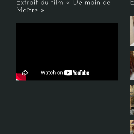
Extrait du film « De main de
E
Maître »