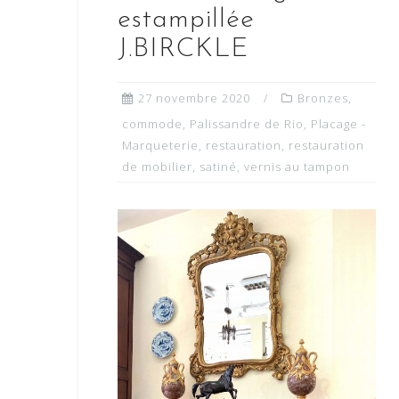
estampillée
J.BIRCKLE
27 novembre 2020
Bronzes
,
commode
,
Palissandre de Rio
,
Placage -
Marqueterie
,
restauration
,
restauration
de mobilier
,
satiné
,
vernis au tampon