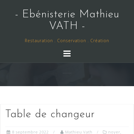
Skip
to
- Ebénisterie Mathieu
content
VATH -
Restauration . Conservation . Création
Table de changeur
8 septembre 2022
Mathieu Vath
noyer
,