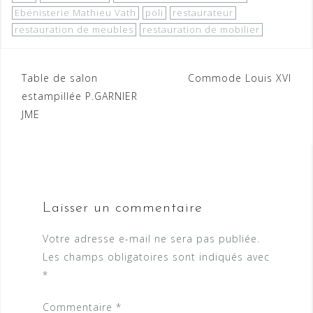
Ebénisterie Mathieu Vath
poli
restaurateur
restauration de meubles
restauration de mobilier
Navigation
Table de salon
Commode Louis XVI
estampillée P.GARNIER
de
JME
l’article
Laisser un commentaire
Votre adresse e-mail ne sera pas publiée.
Les champs obligatoires sont indiqués avec
*
Commentaire
*