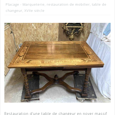
Placage - Marqueterie
,
restauration de mobilier
,
table de
changeur
,
XVIIe siècle
Restauration d’une table de changeur en noyer massif