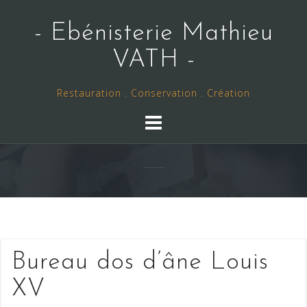
Skip
to
- Ebénisterie Mathieu
content
VATH -
Restauration . Conservation . Création
Bureau dos d’âne Louis
XV