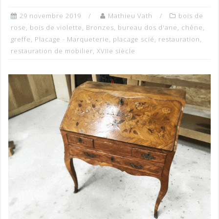
29 novembre 2019
Mathieu Vath
bois de
rose
,
bois de violette
,
Bronzes
,
bureau dos d'ane
,
chêne
,
greffe
,
Placage - Marqueterie
,
placage scié
,
restauration
,
restauration de mobilier
,
XVIIe siècle