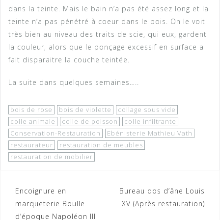
dans la teinte. Mais le bain n’a pas été assez long et la
teinte n’a pas pénétré à coeur dans le bois. On le voit
très bien au niveau des traits de scie, qui eux, gardent
la couleur, alors que le ponçage excessif en surface a
fait disparaitre la couche teintée.
La suite dans quelques semaines…..
bois de rose
bois de violette
collage sous vide
colle animale
colle de poisson
colle infiltrante
Conservation-Restauration
Ebénisterie Mathieu Vath
restaurateur
restauration de meubles
restauration de mobilier
Navigation
Encoignure en
Bureau dos d’âne Louis
marqueterie Boulle
XV (Après restauration)
de
d’époque Napoléon III