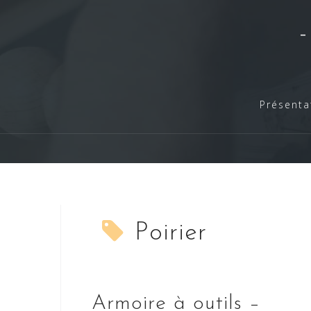
Skip
to
content
Présenta
Poirier
Armoire à outils –