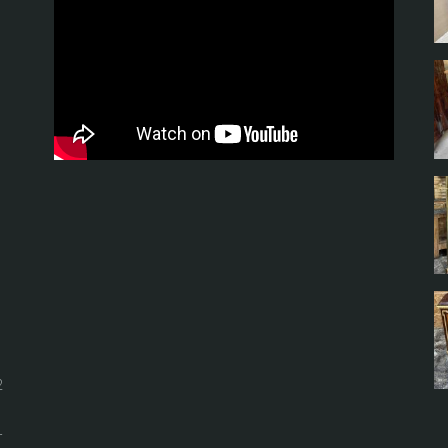
t
2
r