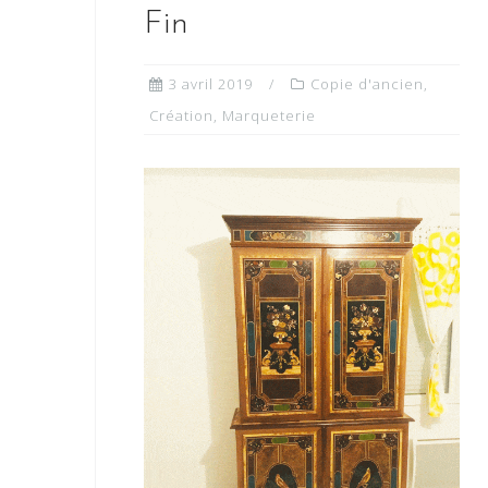
Fin
3 avril 2019
Copie d'ancien
,
Création
,
Marqueterie