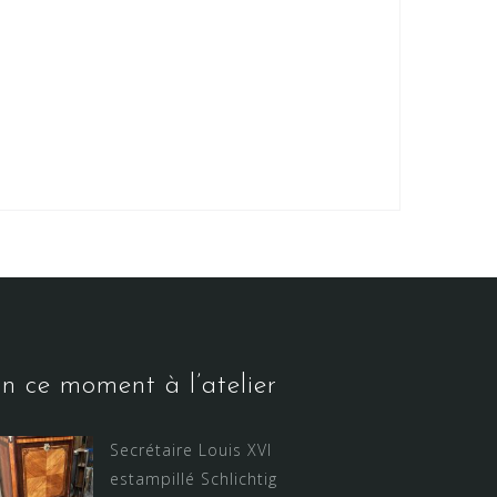
n ce moment à l’atelier
Secrétaire Louis XVI
estampillé Schlichtig