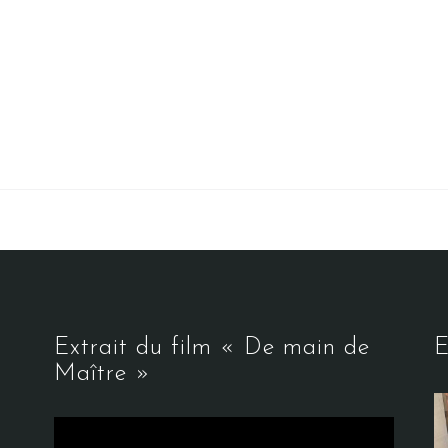
Extrait du film « De main de
E
Maître »