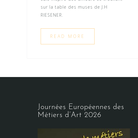
sur la table des muses de J.H
RIESENER.
READ MORE
Journées Européennes des
Métiers d’Art 2026