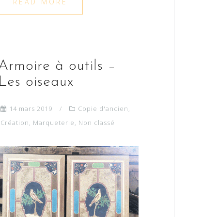
READ MORE
Armoire à outils –
Les oiseaux
14 mars 2019
Copie d'ancien
,
Création
,
Marqueterie
,
Non classé