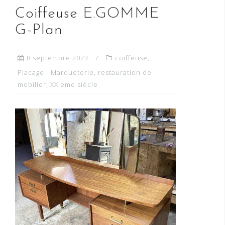
Coiffeuse E.GOMME
G-Plan
8 septembre 2023
coiffeuse
,
Placage - Marqueterie
,
restauration de
mobilier
,
XX eme siècle