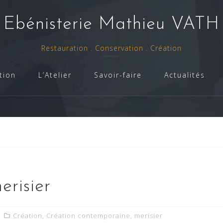
- Ebénisterie Mathieu VATH 
Restauration . Conservation . Création
tion
L’Atelier
Savoir-faire
Actualités
erisier
Création
,
Création contemporaine
,
merisier