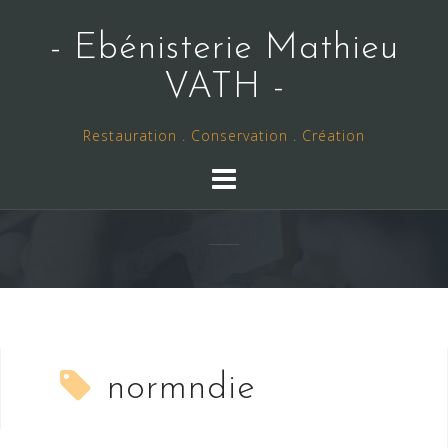
Skip
to
- Ebénisterie Mathieu
content
VATH -
Restauration . Conservation . Création
normndie