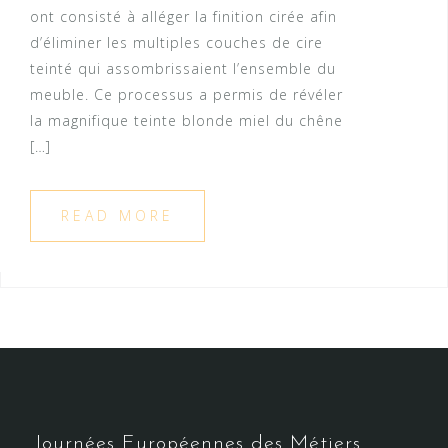
ont consisté à alléger la finition cirée afin
d’éliminer les multiples couches de cire
teinté qui assombrissaient l’ensemble du
meuble. Ce processus a permis de révéler
la magnifique teinte blonde miel du chêne
[…]
READ MORE
Journées Européennes des Métiers