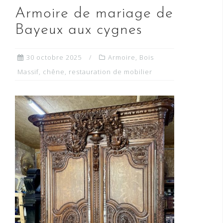
Armoire de mariage de
Bayeux aux cygnes
30 octobre 2025
Armoire
,
Bois
Massif
,
chêne
,
restauration de mobilier